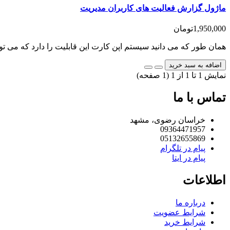
ماژول گزارش فعالیت های کاربران مدیریت
1,950,000تومان
همان طور که می دانید سیستم اپن کارت این قابلیت را دارد که می تو
اضافه به سبد خرید
نمایش 1 تا 1 از 1 (1 صفحه)
تماس با ما
خراسان رضوی، مشهد
09364471957
05132655869
پیام در تلگرام
پیام در ایتا
اطلاعات
درباره ما
شرایط عضویت
شرایط خرید