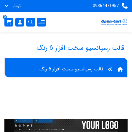
09364471957
تومان
0
قالب رسپانسیو سخت افزار 6 رنگ
قالب رسپانسیو سخت افزار 6 رنگ