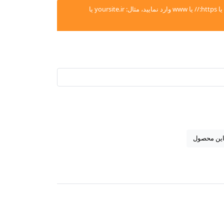
لطفا آدرس فروشگاه را بدون http:// یا https:// یا www وارد نمایید، مثال: yoursite.ir یا
این محصول