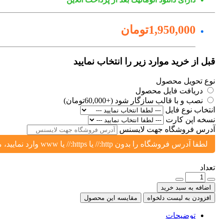
1,950,000تومان
قبل از خرید موارد زیر را انتخاب نمایید
نوع تحویل محصول
دریافت فایل محصول
نصب و با قالب سازگار شود (+60,000تومان)
انتخاب نوع فایل
نسخه اپن کارت
آدرس فروشگاه جهت لایسنس
لطفا آدرس فروشگاه را بدون http:// یا https:// یا www وارد نمایید، مثال: yoursite.ir یا shop.yoursite.ir
تعداد
اضافه به سبد خرید
افزودن به لیست دلخواه
مقایسه این محصول
توضیحات