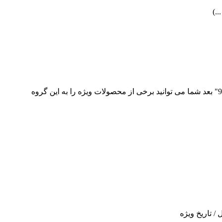
.)
امکان تخصیص گروه ویژه خاص به ویژه ها (برای مثال: شما می توانید یک گروه ویژه درست کنید با نام "هفته ویژه 95/10/10 تا 95/10/17" بعد شما می توانید برخی از محصولات ویژه را به این گروه
/ تاریخ ویژه