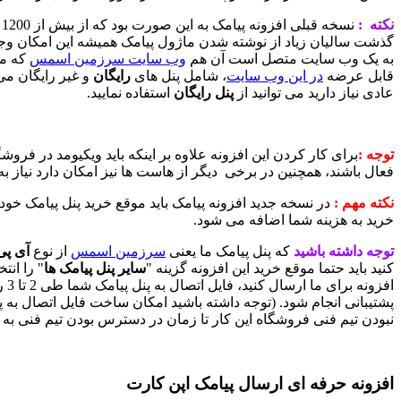
نکته :
گذشت سالیان زیاد از نوشته شدن ماژول پیامک همیشه این امکان وجو
به یک وب سایت متصل است آن هم
وب سایت سرزمین اسمس
که مت
قابل عرضه
در این وب سایت
، شامل پنل های
رایگان
و غیر رایگان می 
عادی نیاز دارید می توانید از
پنل رایگان
استفاده نمایید.
توجه :
فعال باشند، همچنین در برخی دیگر از هاست ها نیز امکان دارد نیاز به ت
نکته مهم :
در نسخه جدید افزونه پیامک باید موقع خرید پنل پیامک خود 
خرید به هزینه شما اضافه می شود.
توجه داشته باشید
که پنل پیامک ما یعنی
سرزمین اسمس
از نوع
آی پی
کنید باید حتما موقع خرید این افزونه گزینه "
سایر پنل پیامک ها
" را انت
اف
پشتیبانی انجام شود. (توجه داشته باشید امکان ساخت فایل اتصال به 
نبودن تیم فنی فروشگاه این کار تا زمان در دسترس بودن تیم فنی به 
افزونه حرفه ای ارسال پیامک اپن کارت