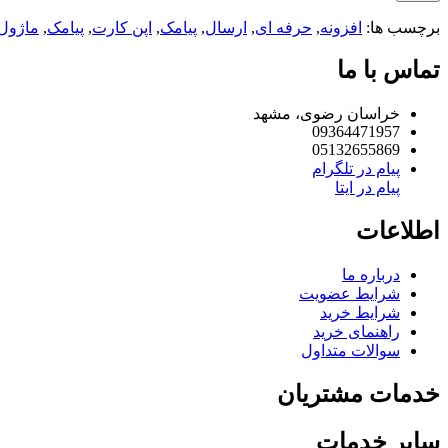
برچسب ها:
افزونه
,
حرفه ای
,
ارسال
,
پیامک
,
اپن کارت
,
پیامک
,
ماژول
تماس با ما
خراسان رضوی، مشهد
09364471957
05132655869
پیام در تلگرام
پیام در ایتا
اطلاعات
درباره ما
شرایط عضویت
شرایط خرید
راهنمای خرید
سوالات متداول
خدمات مشتریان
سایر خدمات