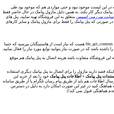
وه پشتیبانی می کرد اما همواره مواردی بود که در این لیست موجود نبود و حتی مواردی هم که موجود بود طی
امک دیگر کار نکند، به همین دلیل ماژول پیامک در حال حاضر فقط
سایت سرزمین اسمس
متعلق به این فروشگاه تهیه نمایید، پنل های
د، در صورتی که پنل پیامک را فقط برای ماژول پیامک و سایر کارهای
برای کار کردن این افزونه علاوه بر اینکه باید ویکیومد در فروشگاه شما نصب باشد، نیاز به فعال بودن 3 تابع curl و allow_url_fopen و file_get_contents هست که نیاز است از هاستینگتان بپرسید که حتما
داشته باشد که در صورت نیاز بتوانید توابع مورد نیاز را فعال نمایید.
به این فروشگاه متفاوت باشد هزینه اتصال به پنل پیامک هم موقع
ینکه قصد دارید ماژول را برای اتصال به پنل پیامک دیگری استفاده
تندات پنل پیامک + اطلاعات پنل پیامک
خود را بعد از خرید این
سط شما برایتان ارسال می شود، ارسال اطلاعات هم باید از طریق پیام رسان تلگرام یا از طریق سامانه
ه هماهنگ کنید در غیر این صورت امکان دارد به دلیل در دسترس
عدم هماهنگی قبول نمی کند!)