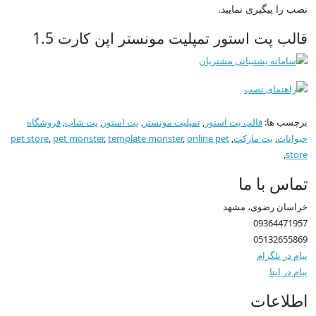
نصب را پیگیری نمایید.
قالب پت استور تمپلیت مونستر اپن کارت 1.5
برچسب ها:
قالب پت استور
,
تمپلیت مونستر
,
پت استور
,
پت شاپ
,
فروشگاه
حیوانات
,
پت مارکت
,
online pet
,
template monster
,
pet monster
,
pet store
,
store
تماس با ما
خراسان رضوی، مشهد
09364471957
05132655869
پیام در تلگرام
پیام در ایتا
اطلاعات