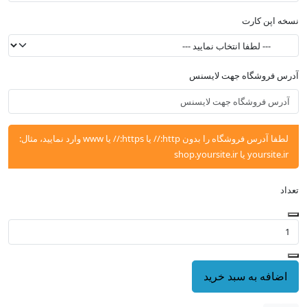
نسخه اپن کارت
آدرس فروشگاه جهت لایسنس
لطفا آدرس فروشگاه را بدون http:// یا https:// یا www وارد نمایید، مثال:
yoursite.ir یا shop.yoursite.ir
تعداد
اضافه به سبد خرید