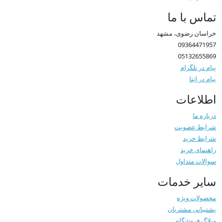
تماس با ما
خراسان رضوی، مشهد
09364471957
05132655869
پیام در تلگرام
پیام در ایتا
اطلاعات
درباره ما
شرایط عضویت
شرایط خرید
راهنمای خرید
سوالات متداول
سایر خدمات
محصولات ویژه
پشتیبانی مشتریان
وبلاگ فروشگاه