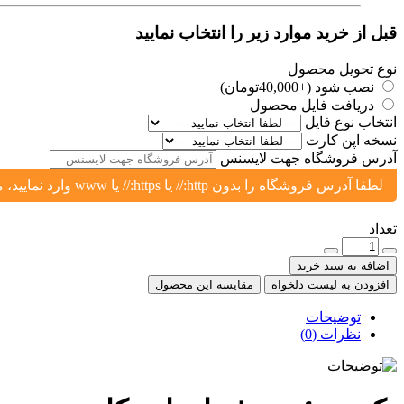
قبل از خرید موارد زیر را انتخاب نمایید
نوع تحویل محصول
نصب شود (+40,000تومان)
دریافت فایل محصول
انتخاب نوع فایل
نسخه اپن کارت
آدرس فروشگاه جهت لایسنس
لطفا آدرس فروشگاه را بدون http:// یا https:// یا www وارد نمایید، مثال: yoursite.ir یا shop.yoursite.ir
تعداد
اضافه به سبد خرید
افزودن به لیست دلخواه
مقایسه این محصول
توضیحات
نظرات (0)