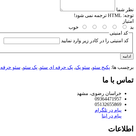
نظر شما
توجه:
HTML ترجمه نمی شود!
امتیاز
بد
خوب
کد امنیتی
کد امنیتی را در کادر زیر وارد نمایید
ادامه
برچسب ها:
پکیج سئو
,
سئو پک
,
پک حرفه ای سئو
,
پک سئو
,
سئو حرفه 
تماس با ما
خراسان رضوی، مشهد
09364471957
05132655869
پیام در تلگرام
پیام در ایتا
اطلاعات