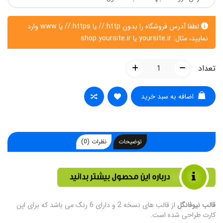
لطفا آدرس فروشگاه را بدون http:// یا https:// یا www وارد
نمایید، مثال: yoursite.ir یا shop.yoursite.ir
تعداد
اضافه به سبد خرید
توضیحات
نظرات (0)
قالب نیوفانگل
از قالب های نسخه 2 و دارای 6 رنگ می باشد که برای اپن
کارت طراحی شده است.