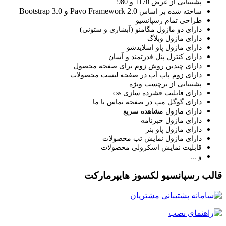
پشتیبانی از عرض 1170 و 980
Pavo Framework 2.0 و Bootstrap 3.0
ساخته شده بر اساس
طراحی تمام رسپانسیو
دارای دو ماژول مگامنو (آبشاری و ستونی)
دارای ماژول وبلاگ
دارای ماژول پاو اسلایدشو
دارای کنترل پنل قدرتمند و آسان
دارای چندین روش زوم برای صفحه محصول
دارای زوم پاپ آپ در صفحه لیست محصولات
پشتیبانی از برچسب ویژه
دارای قابلیت فشرده سازی css
دارای گوگل مپ در صفحه تماس با ما
دارای مازول مشاهده سریع
دارای ماژول خبرنامه
دارای ماژول پاو بنر
دارای ماژول نمایش تب محصولات
قابلیت نمایش اسکرولی محصولات
​و ...
قالب رسپانسیو لکسوز هایپرمارکت