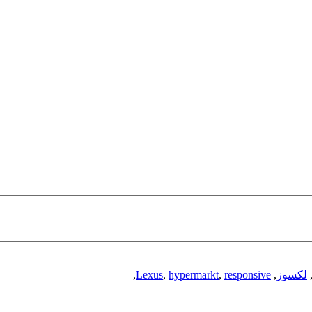
لکسوز
,
responsive
,
hypermarkt
,
Lexus
,