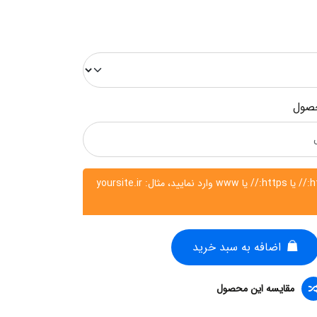
صول
لطفا آدرس فروشگاه را بدون http:// یا https:// یا www وارد نمایید، مثال: yoursite.ir
اضافه به سبد خرید
مقایسه این محصول