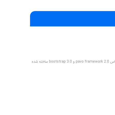
قالب لکسوز نکست استور قالبی است که برای هر نوع فروشگاهی از جمله فشن، لوازم کادویی، الکترونیک و ... مناسب می باشد، این قالب بر اساس pavo framework 2.0 و bootstrap 3.0 ساخته شده