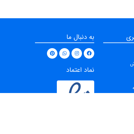
ری
به دنبال ما
ش
نماد اعتماد