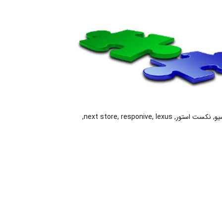
یو
,
نکست استور
,
lexus
,
responive
,
next store
,