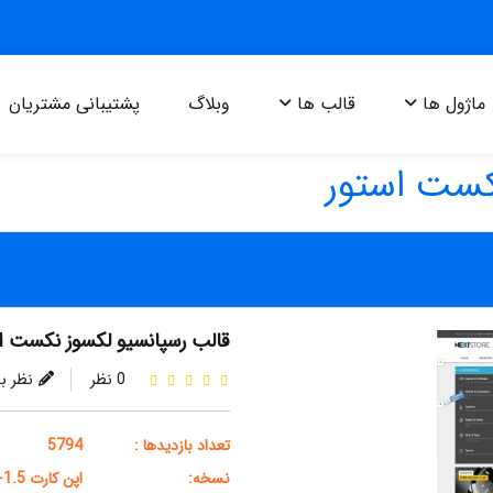
ماژول ها
قالب ها
وبلاگ
پشتیبانی مشتریان
کست استور
قالب رسپانسیو لکسوز نکست ا
0 نظر
نظر ب
تعداد بازدیدها :
5794
نسخه:
اپن کارت 1.5-2.0-2.1