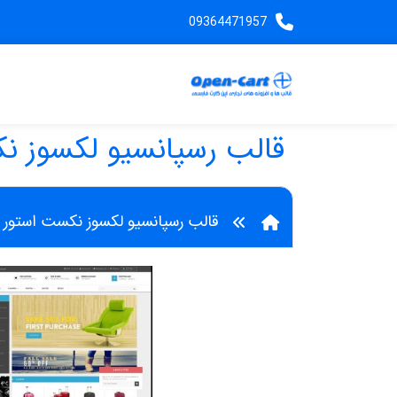
09364471957
قالب رسپانسیو لکسوز ن
قالب رسپانسیو لکسوز نکست استور