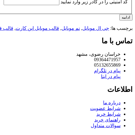
کد امنیتی را در کادر زیر وارد نمایید
ادامه
برچسب ها:
جی ال موبایل
,
نم موبایل
,
قالب موبایل اپن کارت
,
قالب ف
تماس با ما
خراسان رضوی، مشهد
09364471957
05132655869
پیام در تلگرام
پیام در ایتا
اطلاعات
درباره ما
شرایط عضویت
شرایط خرید
راهنمای خرید
سوالات متداول