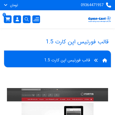
09364471957
تومان
0
قالب فورتیس اپن کارت 1.5
قالب فورتیس اپن کارت 1.5