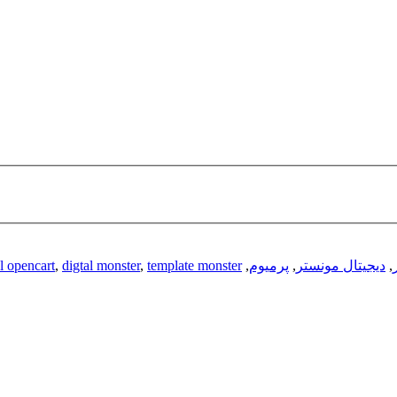
,
دیجیتال مونستر
,
پرمیوم
,
template monster
,
digtal monster
,
al opencart