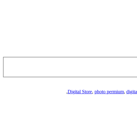
,
Digital Store
,
photo permium
,
digit