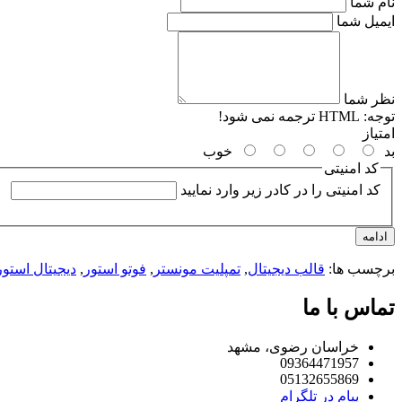
نام شما
ایمیل شما
نظر شما
توجه:
HTML ترجمه نمی شود!
امتیاز
بد
خوب
کد امنیتی
کد امنیتی را در کادر زیر وارد نمایید
ادامه
برچسب ها:
قالب دیجیتال
,
تمپلیت مونستر
,
فوتو استور
,
دیجیتال استور
تماس با ما
خراسان رضوی، مشهد
09364471957
05132655869
پیام در تلگرام