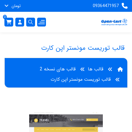
09364471957
تومان
0
قالب توریست مونستر اپن کارت
قالب ها
قالب های نسخه 2
قالب توریست مونستر اپن کارت